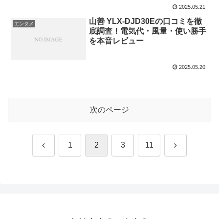
2025.05.21
山善 YLX-DJD30Eの口コミを徹
エンタメ
底調査！電気代・風量・使い勝手
を本音レビュー
2025.05.20
次のページ
前
次
1
2
3
11
へ
へ