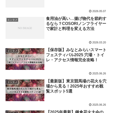
2026.05.07
食用油が高い…揚げ物代を節約す
エンタメ
るなら？COSORIノンフライヤー
で家計と料理を変える方法
2026.03.20
【保存版】みなとみらいスマート
エンタメ
フェスティバル2025 穴場・トイ
レ・アクセス情報完全攻略！
2025.06.26
【最新版】東京競馬場の花火を穴
エンタメ
場から見る！2025年おすすめ観
覧スポット5選
2025.06.26
【2025年最新】鎌倉花火大会の