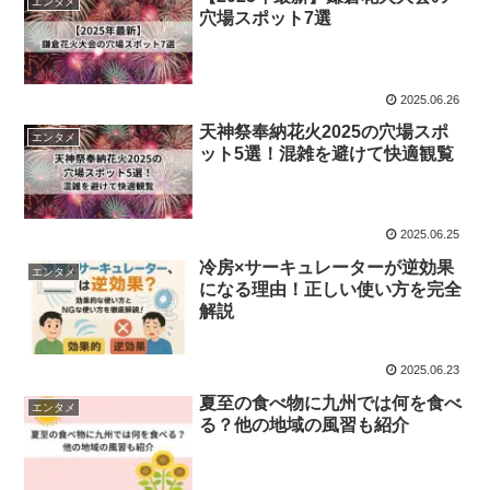
エンタメ
穴場スポット7選
2025.06.26
天神祭奉納花火2025の穴場スポ
エンタメ
ット5選！混雑を避けて快適観覧
2025.06.25
冷房×サーキュレーターが逆効果
エンタメ
になる理由！正しい使い方を完全
解説
2025.06.23
夏至の食べ物に九州では何を食べ
エンタメ
る？他の地域の風習も紹介