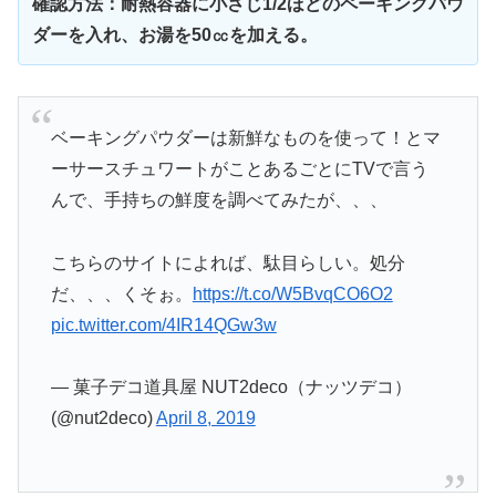
確認方法：耐熱容器に小さじ1/2ほどのペーキングパウ
ダーを入れ、お湯を50㏄を加える。
ベーキングパウダーは新鮮なものを使って！とマ
ーサースチュワートがことあるごとにTVで言う
んで、手持ちの鮮度を調べてみたが、、、
こちらのサイトによれば、駄目らしい。処分
だ、、、くそぉ。
https://t.co/W5BvqCO6O2
pic.twitter.com/4IR14QGw3w
— 菓子デコ道具屋 NUT2deco（ナッツデコ）
(@nut2deco)
April 8, 2019