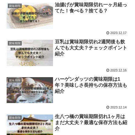
油揚げが賞味期限切れ一ヶ月経っ
賞味期限
てた！食べる？捨てる？
2023.12.17
豆乳は賞味期限切れ2週間後も飲
賞味期限
んでも大丈夫？チェックポイント
紹介
2023.12.16
ハーゲンダッツの賞味期限は1
賞味期限
年？美味しさ長持ちの保存方法も
紹介
2023.12.14
生八つ橋の賞味期限切れ1ヶ月は
賞味期限
まだ大丈夫？最適な保存方法も紹
介