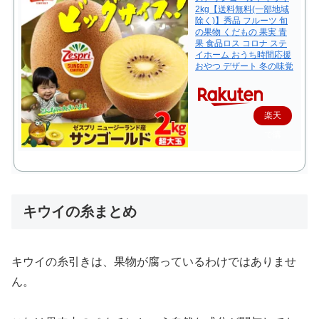
2kg【送料無料(一部地域
除く)】秀品 フルーツ 旬
の果物 くだもの 果実 青
果 食品ロス コロナ ステ
イホーム おうち時間応援
おやつ デザート 冬の味覚
楽天
で購
入
キウイの糸まとめ
キウイの糸引きは、果物が腐っているわけではありませ
ん。