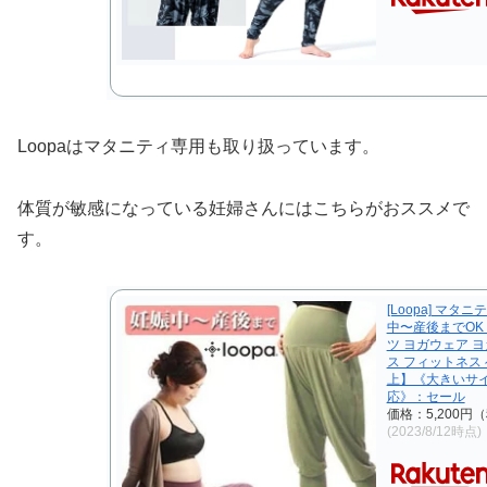
Loopaはマタニティ専用も取り扱っています。
体質が敏感になっている妊婦さんにはこちらがおススメで
す。
[Loopa] マ
中〜産後までOK
ツ ヨガウェア ヨ
ス フィットネス
上】《大きいサイズ
応》：セール
価格：5,200円
(2023/8/12時点)