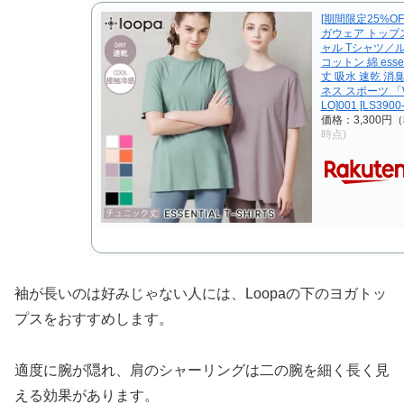
[期間限定25%O
ガウェア トップス
ャル Tシャツ／
コットン 綿 essent
丈 吸水 速乾 消
ネス スポーツ 「W
LO]001 [LS3900
価格：3,300円
時点)
袖が長いのは好みじゃない人には、Loopaの下のヨガトッ
プスをおすすめします。
適度に腕が隠れ、肩のシャーリングは二の腕を細く長く見
える効果があります。