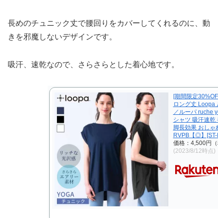
長めのチュニック丈で腰回りをカバーしてくれるのに、動
きを邪魔しないデザインです。
吸汗、速乾なので、さらさらとした着心地です。
[期間限定30%O
ロング丈 Loop
／ルーパ ruche y
シャツ 吸汗速乾
脚長効果 おしゃ
RVPB【◎】[ST-LO
価格：4,500円
(2023/8/12時点)