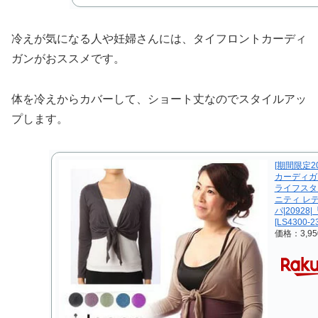
冷えが気になる人や妊婦さんには、タイフロントカーディ
ガンがおススメです。
体を冷えからカバーして、ショート丈なのでスタイルアッ
プします。
[期間限定2
カーディガ
ライフスタ
ニティ レデ
パ|20928
[LS4300-2
価格：3,9