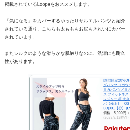
掲載されているLoopaをおススメします。
「気になる」をカバーするゆったりサルエルパンツと紹介
されている通り、こちらも太もももお尻もきれいにカバー
されています。
またシルクのような滑らかな肌触りなのに、洗濯にも耐久
性があります。
[期間限定20%O
グパンツ ヨガウェ
ヨガパンツ／ヨガ
ス フィットネス
レジャー 柄 大
パ【極上】「OS」R
LO]001【◎】 [LS
価格：5,900円
(2023/8/12時点)